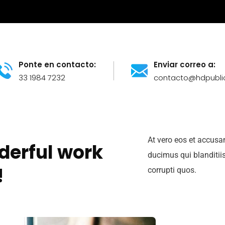
Ponte en contacto:
Enviar correo a:
33 1984 7232
contacto@hdpubli
At vero eos et accusa
derful work
ducimus qui blanditii
!
corrupti quos.