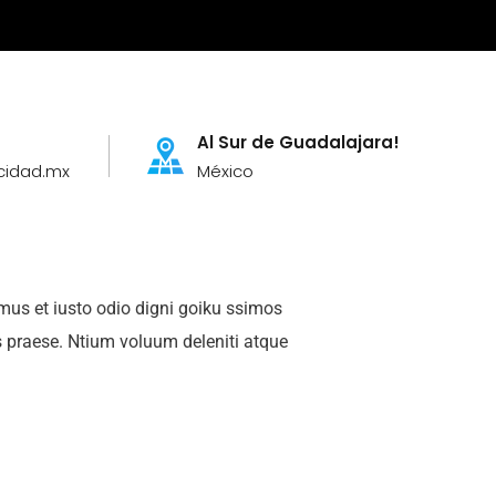
Al Sur de Guadalajara!
cidad.mx
México
mus et iusto odio digni goiku ssimos
s praese. Ntium voluum deleniti atque