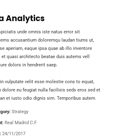
a Analytics
piciatis unde omnis iste natus error sit
tems accusantium doloremqu laudan tiums ut,
se aperiam, eaque ipsa quae ab illo inventore
s et quasi architecto beatae duis autems vell
ure dolors in hendrerit saep.
in vulputate velit esse molestie cons to equat,
m dolore eu feugiat nulla facilisis seds eros sed et
n et iusto odio dignis sim. Temporibus autem.
gory:
Strategy
t:
Real Madrid C.F
:
24/11/2017