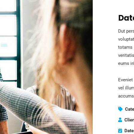
Dat
Dut pers
volupta
totams 
veritati
eums iri
Eveniet 
vel illu
accumsa
Cate
Clien
Date